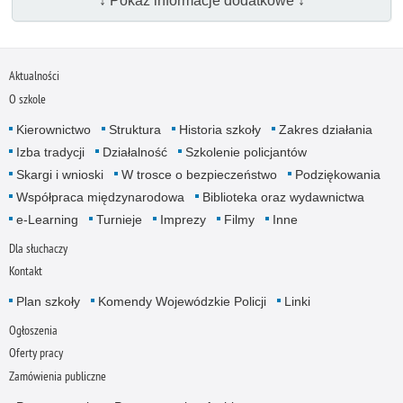
↓ Pokaż informacje dodatkowe ↓
Aktualności
O szkole
Kierownictwo
Struktura
Historia szkoły
Zakres działania
Izba tradycji
Działalność
Szkolenie policjantów
Skargi i wnioski
W trosce o bezpieczeństwo
Podziękowania
Współpraca międzynarodowa
Biblioteka oraz wydawnictwa
e-Learning
Turnieje
Imprezy
Filmy
Inne
Dla słuchaczy
Kontakt
Plan szkoły
Komendy Wojewódzkie Policji
Linki
Ogłoszenia
Oferty pracy
Zamówienia publiczne