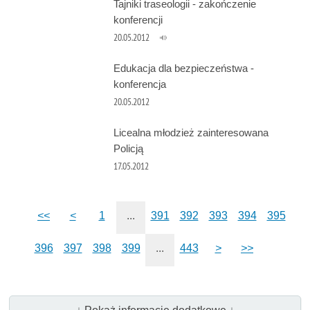
Tajniki traseologii - zakończenie
konferencji
20.05.2012
Edukacja dla bezpieczeństwa -
konferencja
20.05.2012
Licealna młodzież zainteresowana
Policją
17.05.2012
<<
<
1
...
391
392
393
394
395
396
397
398
399
...
443
>
>>