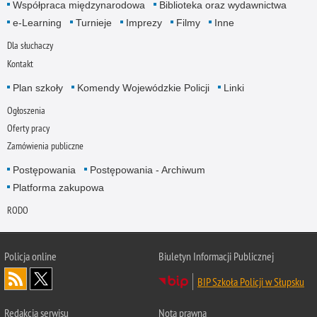
Współpraca międzynarodowa
Biblioteka oraz wydawnictwa
e-Learning
Turnieje
Imprezy
Filmy
Inne
Dla słuchaczy
Kontakt
Plan szkoły
Komendy Wojewódzkie Policji
Linki
Ogłoszenia
Oferty pracy
Zamówienia publiczne
Postępowania
Postępowania - Archiwum
Platforma zakupowa
RODO
Policja online
Biuletyn Informacji Publicznej
BIP Szkoła Policji w Słupsku
Redakcja serwisu
Nota prawna