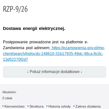
RZP-9/26
Dostawa energii elektrycznej.
Postępowanie prowadzone jest na platformie e-
Zamówienia pod adresem:
https://ezamowienia.gov.pl/mp-
client/search/list/ocds-148610-31b17935-49dc-48ca-8c0c-
13d52270f2d7
↓ Pokaż informacje dodatkowe ↓
Aktualności
O szkole
Kierownictwo
Struktura
Historia szkoły
Zakres działania