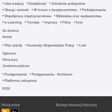
Izba tradycji
Działalność
Szkolenie policjantów
Skargi i wnioski
W trosce o bezpieczeństwo
Podziękowania
Współpraca międzynarodowa
Biblioteka oraz wydawnictwa
e-Learning
Turnieje
Imprezy
Filmy
Inne
Dla słuchaczy
Kontakt
Plan szkoły
Komendy Wojewódzkie Policji
Linki
Ogłoszenia
Oferty pracy
Zamówienia publiczne
Postępowania
Postępowania - Archiwum
Platforma zakupowa
RODO
Policja online
Biuletyn Informacji Publicznej