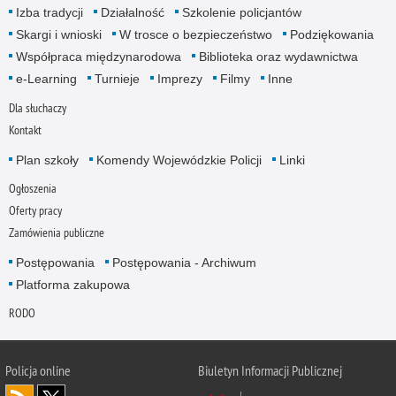
Izba tradycji
Działalność
Szkolenie policjantów
Skargi i wnioski
W trosce o bezpieczeństwo
Podziękowania
Współpraca międzynarodowa
Biblioteka oraz wydawnictwa
e-Learning
Turnieje
Imprezy
Filmy
Inne
Dla słuchaczy
Kontakt
Plan szkoły
Komendy Wojewódzkie Policji
Linki
Ogłoszenia
Oferty pracy
Zamówienia publiczne
Postępowania
Postępowania - Archiwum
Platforma zakupowa
RODO
Policja online
Biuletyn Informacji Publicznej