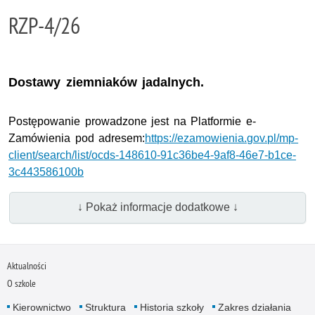
RZP-4/26
Dostawy ziemniaków jadalnych.
Postępowanie prowadzone jest na Platformie e-
Zamówienia pod adresem:
https://ezamowienia.gov.pl/mp-
client/search/list/ocds-148610-91c36be4-9af8-46e7-b1ce-
3c443586100b
↓ Pokaż informacje dodatkowe ↓
Aktualności
O szkole
Kierownictwo
Struktura
Historia szkoły
Zakres działania