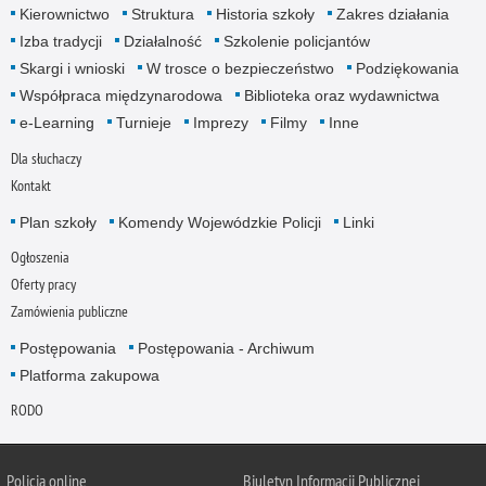
Kierownictwo
Struktura
Historia szkoły
Zakres działania
Izba tradycji
Działalność
Szkolenie policjantów
Skargi i wnioski
W trosce o bezpieczeństwo
Podziękowania
Współpraca międzynarodowa
Biblioteka oraz wydawnictwa
e-Learning
Turnieje
Imprezy
Filmy
Inne
Dla słuchaczy
Kontakt
Plan szkoły
Komendy Wojewódzkie Policji
Linki
Ogłoszenia
Oferty pracy
Zamówienia publiczne
Postępowania
Postępowania - Archiwum
Platforma zakupowa
RODO
Policja online
Biuletyn Informacji Publicznej