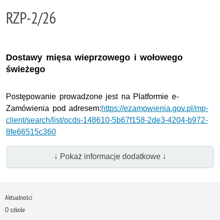
RZP-2/26
Dostawy mięsa wieprzowego i wołowego
świeżego
Postępowanie prowadzone jest na Platformie e-
Zamówienia pod adresem:
https://ezamowienia.gov.pl/mp-
client/search/list/ocds-148610-5b67f158-2de3-4204-b972-
8fe66515c360
↓ Pokaż informacje dodatkowe ↓
Aktualności
O szkole