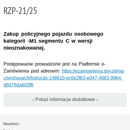
RZP-21/25
Zakup policyjnego pojazdu osobowego
kategorii -M1 segmentu C w wersji
nieoznakowanej.
Postępowanie prowadzone jest na Platformie e-
Zamówienia pod adresem:
https://ezamowienia.gov.pl/mp-
client/search/list/ocds-148610-ec6e2f63-e047-4863-9964-
d8d76da603f8
↓ Pokaż informacje dodatkowe ↓
Aktualności