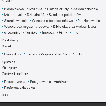
O szkole
Kierownictwo
Struktura
Historia szkoły
Zakres działania
Izba tradycji
Działalność
Szkolenie policjantów
Skargi i wnioski
W trosce o bezpieczeństwo
Podziękowania
Współpraca międzynarodowa
Biblioteka oraz wydawnictwa
e-Learning
Turnieje
Imprezy
Filmy
Inne
Dla słuchaczy
Kontakt
Plan szkoły
Komendy Wojewódzkie Policji
Linki
Ogłoszenia
Oferty pracy
Zamówienia publiczne
Postępowania
Postępowania - Archiwum
Platforma zakupowa
RODO