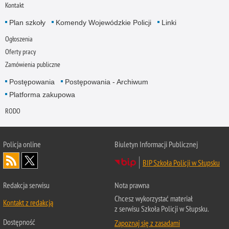
Kontakt
Plan szkoły
Komendy Wojewódzkie Policji
Linki
Ogłoszenia
Oferty pracy
Zamówienia publiczne
Postępowania
Postępowania - Archiwum
Platforma zakupowa
RODO
Policja online
Biuletyn Informacji Publicznej
BIP Szkoła Policji w Słupsku
Redakcja serwisu
Nota prawna
Chcesz wykorzystać materiał
Kontakt z redakcją
z serwisu Szkoła Policji w Słupsku.
Dostępność
Zapoznaj się z zasadami