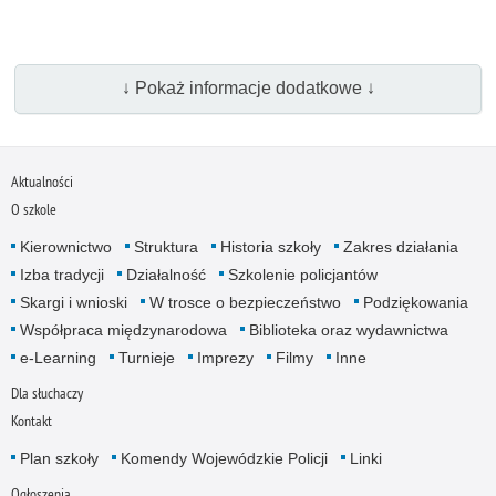
↓ Pokaż informacje dodatkowe ↓
Aktualności
O szkole
Kierownictwo
Struktura
Historia szkoły
Zakres działania
Izba tradycji
Działalność
Szkolenie policjantów
Skargi i wnioski
W trosce o bezpieczeństwo
Podziękowania
Współpraca międzynarodowa
Biblioteka oraz wydawnictwa
e-Learning
Turnieje
Imprezy
Filmy
Inne
Dla słuchaczy
Kontakt
Plan szkoły
Komendy Wojewódzkie Policji
Linki
Ogłoszenia