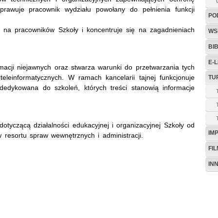
awuje pracownik wydziału powołany do pełnienia funkcji
PO
t na pracowników Szkoły i koncentruje się na zagadnieniach
WS
BI
E-
macji niejawnych oraz stwarza warunki do przetwarzania tych
eleinformatycznych. W ramach kancelarii tajnej funkcjonuje
TU
 dedykowana do szkoleń, których treści stanowią informacje
tyczącą działalności edukacyjnej i organizacyjnej Szkoły od
IM
w resortu spraw wewnętrznych i administracji.
FI
IN