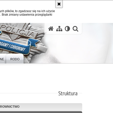
ych plików, to zgadzasz się na ich użycie
. Brak zmiany ustawienia przeglądarki
otwórz wysz
ZNE
RODO
Struktura
EROWNICTWO