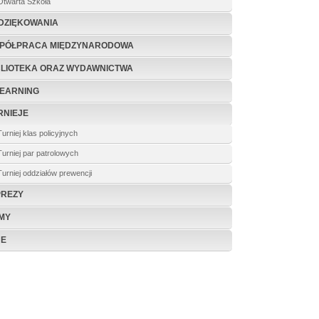
Otwarta Szkoła
DZIĘKOWANIA
PÓŁPRACA MIĘDZYNARODOWA
BLIOTEKA ORAZ WYDAWNICTWA
LEARNING
RNIEJE
Turniej klas policyjnych
Turniej par patrolowych
Turniej oddziałów prewencji
PREZY
LMY
NE