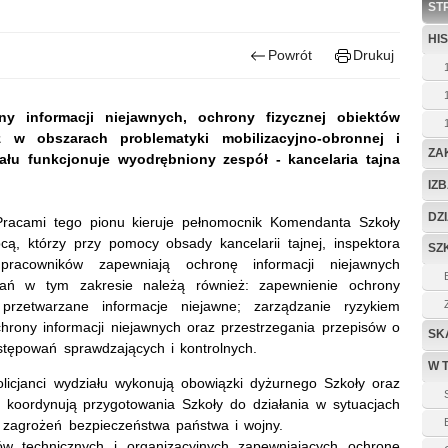
ST
HI
Powrót
Drukuj
ny informacji niejawnych, ochrony fizycznej obiektów
w obszarach problematyki mobilizacyjno-obronnej i
ZA
ału funkcjonuje wyodrębniony zespół - kancelaria tajna
IZ
DZ
 Pracami tego pionu kieruje pełnomocnik Komendanta Szkoły
cą, którzy przy pomocy obsady kancelarii tajnej, inspektora
SZ
 pracowników zapewniają ochronę informacji niejawnych
ań w tym zakresie należą również: zapewnienie ochrony
przetwarzane informacje niejawne; zarządzanie ryzykiem
chrony informacji niejawnych oraz przestrzegania przepisów o
SK
stępowań sprawdzających i kontrolnych.
W 
licjanci wydziału wykonują obowiązki dyżurnego Szkoły oraz
 koordynują przygotowania Szkoły do działania w sytuacjach
zagrożeń bezpieczeństwa państwa i wojny.
w technicznych i organizacyjnych zapewniających ochronę