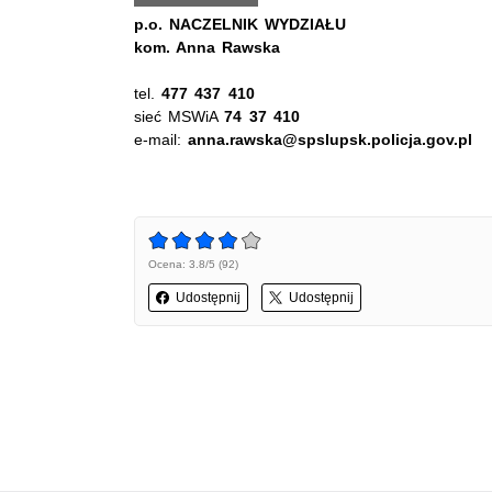
p.o. NACZELNIK WYDZIAŁU
kom. Anna Rawska
tel.
477 437
410
sieć MSWiA
74 37 410
e-mail:
anna.rawska@spslupsk.policja.gov.pl
Ocena: 3.8/5 (92)
Udostępnij
Udostępnij