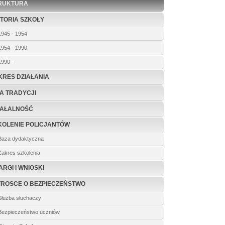
RUKTURA
STORIA SZKOŁY
1945 - 1954
1954 - 1990
1990 -
KRES DZIAŁANIA
BA TRADYCJI
IAŁALNOŚĆ
KOLENIE POLICJANTÓW
Baza dydaktyczna
Zakres szkolenia
ARGI I WNIOSKI
TROSCE O BEZPIECZEŃSTWO
Służba słuchaczy
Bezpieczeństwo uczniów