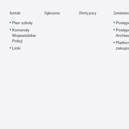
Kontakt
Ogłoszenia
Oferty pracy
Zamówienia
Plan szkoły
Postęp
Komendy
Postęp
Wojewódzkie
Archi
Policji
Platfo
Linki
zakup