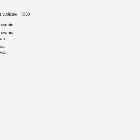
 publiczne
RODO
owania
owania -
wum
rma
owa