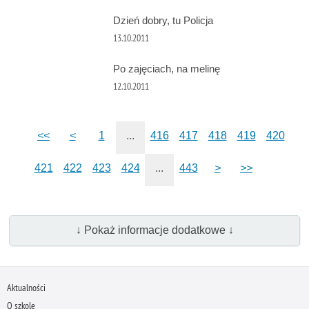
Dzień dobry, tu Policja
13.10.2011
Po zajęciach, na melinę
12.10.2011
<<
<
1
...
416
417
418
419
420
421
422
423
424
...
443
>
>>
↓ Pokaż informacje dodatkowe ↓
Aktualności
O szkole