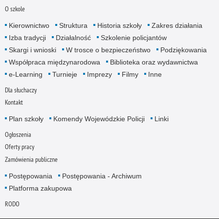
O szkole
Kierownictwo
Struktura
Historia szkoły
Zakres działania
Izba tradycji
Działalność
Szkolenie policjantów
Skargi i wnioski
W trosce o bezpieczeństwo
Podziękowania
Współpraca międzynarodowa
Biblioteka oraz wydawnictwa
e-Learning
Turnieje
Imprezy
Filmy
Inne
Dla słuchaczy
Kontakt
Plan szkoły
Komendy Wojewódzkie Policji
Linki
Ogłoszenia
Oferty pracy
Zamówienia publiczne
Postępowania
Postępowania - Archiwum
Platforma zakupowa
RODO