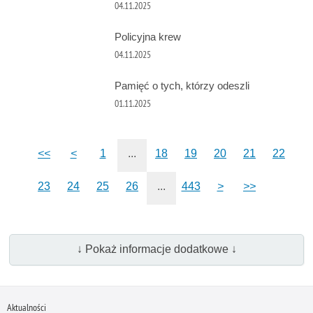
04.11.2025
Policyjna krew
04.11.2025
Pamięć o tych, którzy odeszli
01.11.2025
<<
<
1
...
18
19
20
21
22
23
24
25
26
...
443
>
>>
↓ Pokaż informacje dodatkowe ↓
Aktualności