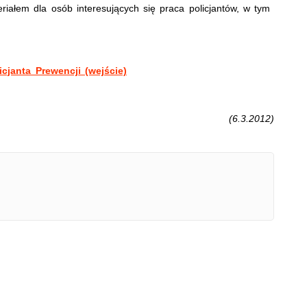
eriałem dla osób interesujących się praca policjantów, w tym
icjanta Prewencji (wejście)
(6.3.2012)