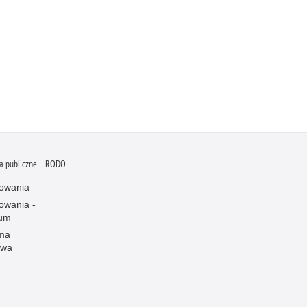
 publiczne
RODO
owania
owania -
wum
rma
owa