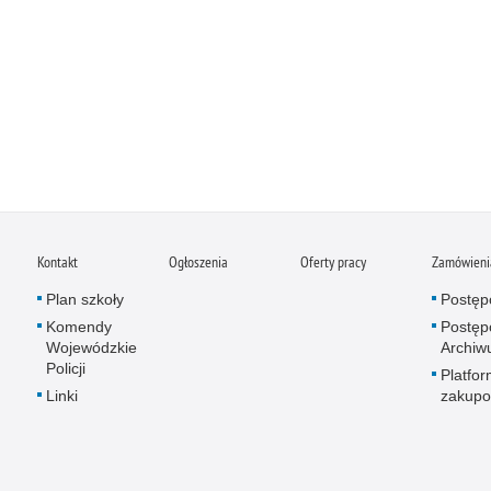
Kontakt
Ogłoszenia
Oferty pracy
Zamówienia
Plan szkoły
Postęp
Komendy
Postęp
Wojewódzkie
Archi
Policji
Platfo
Linki
zakup