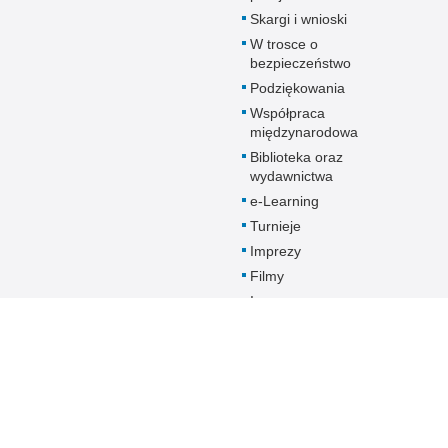
Skargi i wnioski
W trosce o
bezpieczeństwo
Podziękowania
Współpraca
międzynarodowa
Biblioteka oraz
wydawnictwa
e-Learning
Turnieje
Imprezy
Filmy
Inne
Policja online
Biuletyn Informacji
BIP Szkoł