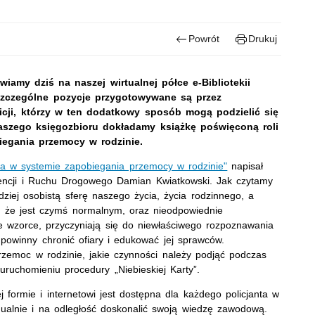
Powrót
Drukuj
wiamy dziś na naszej wirtualnej półce e-Bibliotekii
oszczególne pozycje przygotowywane są przez
cji, którzy w ten dodatkowy sposób mogą podzielić się
aszego księgozbioru dokładamy książkę poświęconą roli
iegania przemocy w rodzinie.
cja w systemie zapobiegania przemocy w rodzinie"
napisał
ncji i Ruchu Drogowego Damian Kwiatkowski. Jak czytamy
ziej osobistą sferę naszego życia, życia rodzinnego, a
ie, że jest czymś normalnym, oraz nieodpowiednie
wzorce, przyczyniają się do niewłaściwego rozpoznawania
 powinny chronić ofiary i edukować jej sprawców.
zemoc w rodzinie, jakie czynności należy podjąć podczas
zy uruchomieniu procedury „Niebieskiej Karty”.
nej formie i internetowi jest dostępna dla każdego policjanta w
dualnie i na odległość doskonalić swoją wiedzę zawodową.