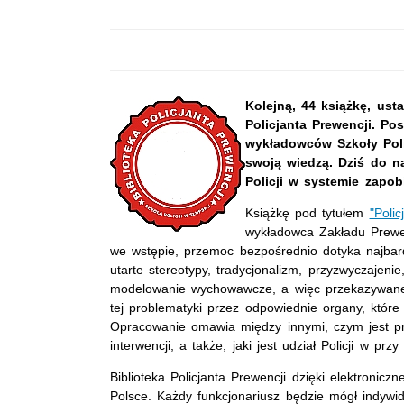
Kolejną, 44 książkę, usta
Policjanta Prewencji. P
wykładowców Szkoły Poli
swoją wiedzą. Dziś do n
Policji w systemie zapob
Książkę pod tytułem
"Poli
wykładowca Zakładu Prewe
we wstępie, przemoc bezpośrednio dotyka najbard
utarte stereotypy, tradycjonalizm, przyzwyczajen
modelowanie wychowawcze, a więc przekazywane 
tej problematyki przez odpowiednie organy, które
Opracowanie omawia między innymi, czym jest pr
interwencji, a także, jaki jest udział Policji w pr
Biblioteka Policjanta Prewencji dzięki elektronicz
Polsce. Każdy funkcjonariusz będzie mógł indywi