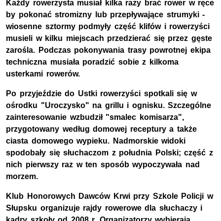
Każdy rowerzysta musiał kilka razy brać rower w ręce
by pokonać stromizny lub przepływające strumyki -
wiosenne sztormy podmyły część klifów i rowerzyści
musieli w kilku miejscach przedzierać się przez gęste
zarośla. Podczas pokonywania trasy powrotnej ekipa
techniczna musiała poradzić sobie z kilkoma
usterkami rowerów.
Po przyjeździe do Ustki rowerzyści spotkali się w
ośrodku "Uroczysko" na grillu i ognisku. Szczególne
zainteresowanie wzbudził "smalec komisarza",
przygotowany według domowej receptury a także
ciasta domowego wypieku. Nadmorskie widoki
spodobały się słuchaczom z południa Polski; część z
nich pierwszy raz w ten sposób wypoczywała nad
morzem.
Klub Honorowych Dawców Krwi przy Szkole Policji w
Słupsku organizuje rajdy rowerowe dla słuchaczy i
kadry szkoły od 2008 r. Organizatorzy wybierają