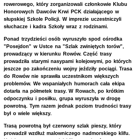
rowerowego, który zorganizowali członkowie Klubu
Honorowych Dawców Krwi PCK działającego w
słupskiej Szkole Policji. W imprezie uczestniczyli
słuchacze i kadra Szkoły wraz z rodzinami.
Ponad trzydzieści osób wyruszyło spod ośrodka
"Posejdon" w Ustce na "Szlak zwiniętych torów",
prowadzący w kierunku Rowów. Część trasy
prowadziła starymi nasypami kolejowymi, po których
jeszcze po zakończeniu wojny jeździły pociągi. Trasa
do Rowów nie sprawiła uczestnikom większych
problemów. We wspaniałych humorach cała ekipa
dotarła na półmetek trasy. W Rowach, po krótkim
odpoczynku i posiłku, grupa wyruszyła w drogę
powrotną. Tym razem jednak poziom trudności trasy
był o wiele większy.
Trasą powrotną był czerwony szlak pieszy, który
prowadził wzdłuż malowniczego nadmorskiego klifu.