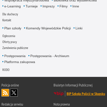
Współpraca międzynarodowa
Biblioteka oraz wydawnictwa
e-Learning
Turnieje
Imprezy
Filmy
Inne
Dla słuchaczy
Kontakt
Plan szkoły
Komendy Wojewódzkie Policji
Linki
Ogłoszenia
Oferty pracy
Zamówienia publiczne
Postępowania
Postępowania - Archiwum
Platforma zakupowa
RODO
Policja online
Biuletyn Informacji Publicznej
BIP Szkoła Policji w Słupsku
Redakcja serwisu
Nota prawna