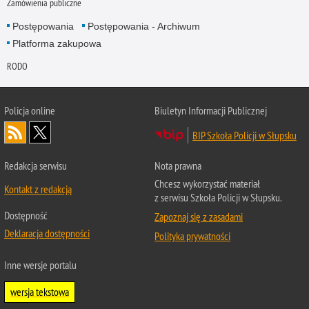
Zamówienia publiczne
Postępowania
Postępowania - Archiwum
Platforma zakupowa
RODO
Policja online
Biuletyn Informacji Publicznej
BIP Szkoła Policji w Słupsku
Redakcja serwisu
Nota prawna
Chcesz wykorzystać materiał
Kontakt z redakcją
z serwisu Szkoła Policji w Słupsku.
Dostępność
Zapoznaj się z zasadami
Deklaracja dostępności
Polityka prywatności
Inne wersje portalu
wersja tekstowa