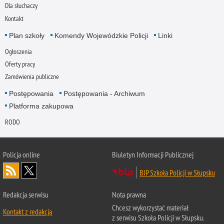
Dla słuchaczy
Kontakt
Plan szkoły
Komendy Wojewódzkie Policji
Linki
Ogłoszenia
Oferty pracy
Zamówienia publiczne
Postępowania
Postępowania - Archiwum
Platforma zakupowa
RODO
Policja online
Biuletyn Informacji Publicznej
BIP Szkoła Policji w Słupsku
Redakcja serwisu
Nota prawna
Chcesz wykorzystać materiał
Kontakt z redakcją
z serwisu Szkoła Policji w Słupsku.