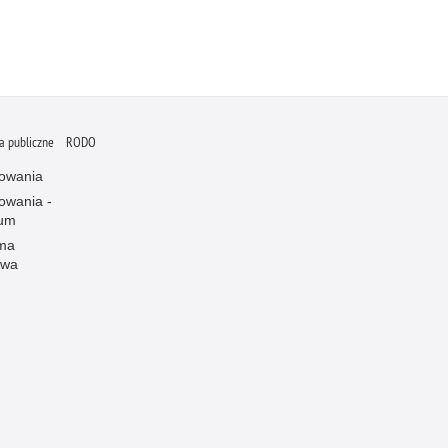
 publiczne
RODO
owania
owania -
wum
rma
owa