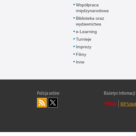
Współpraca
międzynarodowa
Biblioteka oraz
wydawnictwa
e-Learning
Turnieje
Imprezy
Filmy
Inne
Policja online
Biuletyn Informacji
BIP Szkoł