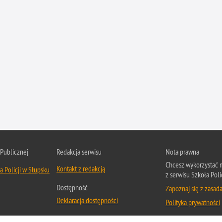
 Publicznej
Redakcja serwisu
Nota prawna
Chcesz wykorzystać m
Kontakt z redakcją
a Policji w Słupsku
z serwisu Szkoła Poli
Dostępność
Zapoznaj się z zasad
Deklaracja dostępności
Polityka prywatności