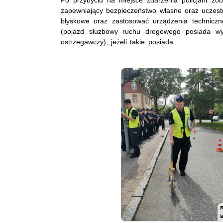
Po przybyciu na miejsce zdarzenia policjant z
zapewniający bezpieczeństwo własne oraz uczestn
błyskowe oraz zastosować urządzenia technicz
(pojazd służbowy ruchu drogowego posiada wys
ostrzegawczy), jeżeli takie posiada.