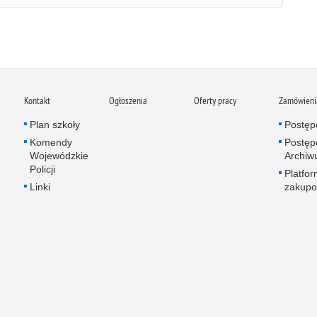
Kontakt
Ogłoszenia
Oferty pracy
Zamówienia
Plan szkoły
Postęp
Komendy
Postęp
Wojewódzkie
Archi
Policji
Platfo
Linki
zakup