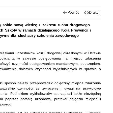
Powrót
Drukuj
ają sobie nową wiedzę z zakresu ruchu drogowego
ach Szkoły w ramach działającego Koła Prewencji i
atywne dla słuchaczy szkolenia zawodowego
iązkami uczestników kolizji drogowej określonymi w Ustawie
licjanta w zakresie postępowania na miejscu zdarzenia
zakończyć czynności postępowaniem mandatowym, pouczeniem,
owadzenia dalszych czynności wyjaśniających w sprawie o
aki sposób należy przeprowadzić oględziny miejsca zdarzenia
wszystkie czynności ze zwróceniem uwagi na prawidłowe
zenia. Pod okiem wykładowców sporządzali także niezbędną
m poprzez notatkę urzędową, protokół oględzin miejsca i
ogowego.