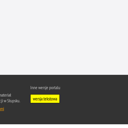
Inne wersje portalu
ateriał
wersja tekstowa
cji w Słupsku.
ami