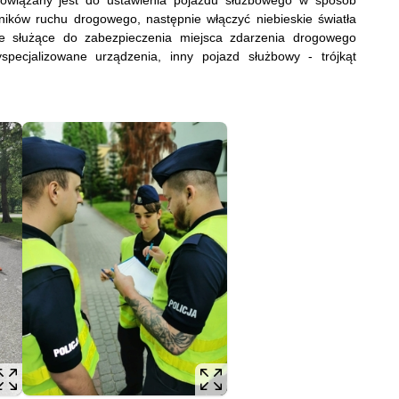
obowiązany jest do ustawienia pojazdu służbowego w sposób
ików ruchu drogowego, następnie włączyć niebieskie światła
ne służące do zabezpieczenia miejsca zdarzenia drogowego
pecjalizowane urządzenia, inny pojazd służbowy - trójkąt