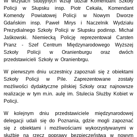
W wizytach studyjnych wziął udział Komendant Szkoły
Policji w Słupsku insp. Piotr Cekała, Komendant
Komendy Powiatowej Policji w Nowym Dworze
Gdańskim insp. Paweł Mirys i Naczelnik Wydziału
Prezydialnego Szkoły Policji w Słupsku podinsp. Michał
Jaśkowski. Niemiecką Policję reprezentował Carsten
Pranz - Szef Centrum Międzynarodowego Wyższej
Szkoły Policji w Oranienburgu oraz dwóch
przedstawicieli Szkoły w Oranienbrgu.
W pierwszym dniu uczestnicy zapoznali się z obiektami
Szkoły Policji w Pile. Zaprezentowane zostały
możliwości dydaktyczne pilskiej Szkoły oraz najnowsze
realizacje w tym m.in. aulę im. Stulecia Służby Kobiet w
Policji.
W kolejnym dniu przedstawiciele międzynarodowej
delegacji udali się do Poznania, gdzie mogli zapoznać
się z obiektami i możliwościami wykorzystywanymi w
służbie na rzecz poprawy bezpieczeństwa w nowym