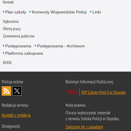
Kontakt
Plan szkoły
Komendy Wojewódzkie Policji
Linki
Ogłoszenia
Oferty pracy
Zamówienia publiczne
Postępowania
Postępowania - Archiwum
Platforma zakupowa
RODO
Policja online
Biuletyn Informacji Publicznej
BIP Szkoła Policji w Słupsku
Redakcja serwisu
Nota prawna
Chcesz wykorzystać materiał
Kontakt z redakcją
z serwisu Szkoła Policji w Słupsku.
Dostępność
Zapoznaj się z zasadami