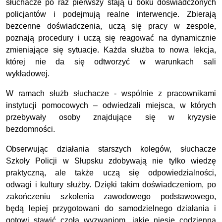
słuchacze po raz pierwszy stają u boku doświadczonych
policjantów i podejmują realne interwencje. Zbierają
bezcenne doświadczenia, uczą się pracy w zespole,
poznają procedury i uczą się reagować na dynamicznie
zmieniające się sytuacje. Każda służba to nowa lekcja,
której nie da się odtworzyć w warunkach sali
wykładowej.
W ramach służb słuchacze - wspólnie z pracownikami
instytucji pomocowych – odwiedzali miejsca, w których
przebywały osoby znajdujące się w kryzysie
bezdomności.
Obserwując działania starszych kolegów, słuchacze
Szkoły Policji w Słupsku zdobywają nie tylko wiedzę
praktyczną, ale także uczą się odpowiedzialności,
odwagi i kultury służby. Dzięki takim doświadczeniom, po
zakończeniu szkolenia zawodowego podstawowego,
będą lepiej przygotowani do samodzielnego działania i
gotowi stawić czoła wyzwaniom, jakie niesie codzienna