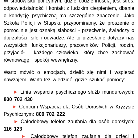
W środowisku policyjnym, gdzie codziennością jest stres,
odpowiedzialność i kontakt z ludzkim cierpieniem, dbanie
o kondycję psychiczną ma szczególne znaczenie. Jako
Szkoła Policji w Słupsku przypominamy, że proszenie o
pomoc nie jest oznaką słabości - przeciwnie, świadczy o
dojrzałości, sile i odwadze. Ale to przesłanie dotyczy nas
wszystkich: funkcjonariuszy, pracowników Policji, rodzin,
przyjaciół - każdego człowieka, który chce zachować
równowagę i spokój wewnętrzny.
Warto mówić o emocjach, dzielić się nimi i wspierać
nawzajem. Warto też wiedzieć, gdzie szukać pomocy:
►
Linia wsparcia psychicznego służb mundurowych:
800 702 430
►
Centrum Wsparcia dla Osób Dorosłych w Kryzysie
Psychicznym:
800 702 222
►
Całodobowy telefon zaufania dla osób dorosłych:
116 123
►
Całodobowy telefon zaufania dla dzieci i