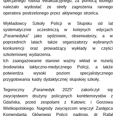
specjalnego robota ewakuacyjnego, za pomocą którego
należało wydostać ze strefy zagrożenia rannego
operatora postrzelonego przez aktywnego strzelca.
Wykładowcy Szkoły Policji w Słupsku od lat
systematycznie uczestniczą w kolejnych edycjach
„Paramedyka” jako sędziowie, obserwatorzy, a w
poprzednich latach także organizatorzy wybranych
konkurencji oraz prowadzący wykłady w części
szkoleniowej wydarzenia.
Ich zaangażowanie stanowi ważny wkład w rozwój
środowiska taktyczno-medycznego Policji, a także
potwierdza wysoki poziom specjalistycznego
przygotowania kadry dydaktycznej słupskiej szkoły.
Tegoroczny „Paramedyk 2025” zakończył się
zwycięstwem drużyny policyjnych kontrterrorystów z
Gdańska, przed zespołami z Katowic i Gorzowa
Wielkopolskiego. Nagrody zwycięzcom wręczył Zastępca
Komendanta Głównego Policji nadinsp. dr Rafał