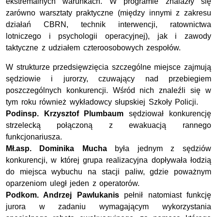
ekstremalnych warunkach. W programie znalazły się
zarówno warsztaty praktyczne (między innymi z zakresu
działań CBRN, technik interwencji, ratownictwa
lotniczego i psychologii operacyjnej), jak i zawody
taktyczne z udziałem czteroosobowych zespołów.
W strukturze przedsięwzięcia szczególne miejsce zajmują
sędziowie i jurorzy, czuwający nad przebiegiem
poszczególnych konkurencji. Wśród nich znaleźli się w
tym roku również wykładowcy słupskiej Szkoły Policji.
Podinsp. Krzysztof Plumbaum
sędziował konkurencję
strzelecką połączoną z ewakuacją rannego
funkcjonariusza.
Mł.asp. Dominika Mucha
była jednym z sędziów
konkurencji, w której grupa realizacyjna dopływała łodzią
do miejsca wybuchu na stacji paliw, gdzie poważnym
oparzeniom uległ jeden z operatorów.
Podkom. Andrzej Pawlukanis
pełnił natomiast funkcję
jurora w zadaniu wymagającym wykorzystania