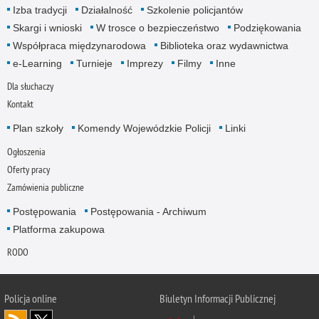
Izba tradycji
Działalność
Szkolenie policjantów
Skargi i wnioski
W trosce o bezpieczeństwo
Podziękowania
Współpraca międzynarodowa
Biblioteka oraz wydawnictwa
e-Learning
Turnieje
Imprezy
Filmy
Inne
Dla słuchaczy
Kontakt
Plan szkoły
Komendy Wojewódzkie Policji
Linki
Ogłoszenia
Oferty pracy
Zamówienia publiczne
Postępowania
Postępowania - Archiwum
Platforma zakupowa
RODO
Policja online
Biuletyn Informacji Publicznej