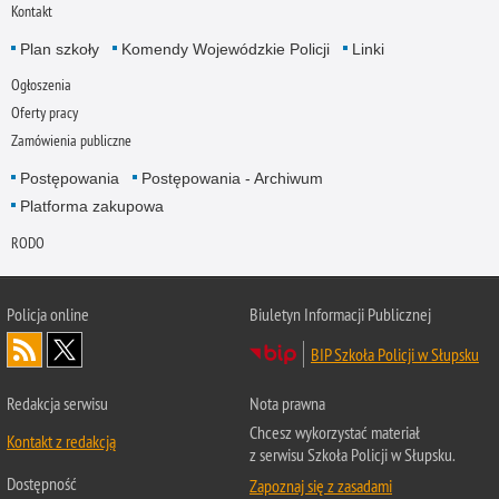
Kontakt
Plan szkoły
Komendy Wojewódzkie Policji
Linki
Ogłoszenia
Oferty pracy
Zamówienia publiczne
Postępowania
Postępowania - Archiwum
Platforma zakupowa
RODO
Policja online
Biuletyn Informacji Publicznej
BIP Szkoła Policji w Słupsku
Redakcja serwisu
Nota prawna
Chcesz wykorzystać materiał
Kontakt z redakcją
z serwisu Szkoła Policji w Słupsku.
Dostępność
Zapoznaj się z zasadami