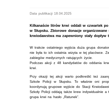
Data publikacji 18.04.2025
Kilkanaście litrów krwi oddali w czwartek po 
w Słupsku. Zbiorowe donacje organizowane s
krwiodawstwa ma zapewniony stały dopływ t
W trakcie ostatniego wyjścia duża grupa donator
nie była to ich ostatnia wizyta w tej placówce. 
zabiegów medycznych ratujących życie.
Podczas akcji z 48 kandydatów do oddania krwi 
krwi.
Przy okazji tej akcji warto podkreślić też z
Szkole Policji w Słupsku. To właśnie oni pro
koordynują grupowe wyjście do Stacji Krwiodawst
Szkoły Policji oddają także krew indywidualnie a
grupa krwi na hasło „Ratunek”.