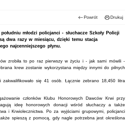
Powrót
Drukuj
południu młodzi policjanci - słuchacze Szkoły Policji
ą dwa razy w miesiącu, dzięki temu stacja
ego najcenniejszego płynu.
ów zrobiła to po raz pierwszy w życiu i - jak sami mówili -
Zebrana krew zostanie wykorzystana między innymi do pilnych
zakwalifikowało się 41 osób. Łącznie zebrano 18,450 litra
aangażowanie członków Klubu Honorowych Dawców Krwi przy
pagują ideę honorowych donacji wśród słuchaczy a także
wa i Krwiolecznictwa. Po za wyjściami grupowymi, policjanci
 także spieszą z pomocą, gdy nagle potrzebna jest określona