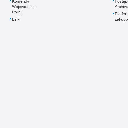
Komendy
Postęp
Wojewódzkie
Archi
Policji
Platfo
Linki
zakup