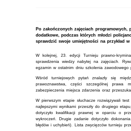
Po zakończonych zajęciach programowych, p
dodatkowe, podczas których młodzi policjan
sprawdzić swoje umiejętności na przykład w 
W kolejnej, 23. edycji Turnieju prawno-kryminal
sprawdzenia wiedzy nabytej na zajęciach. Ryw
egzamin w ostatnim dniu szkolenia zawodowego
Wśród turniejowych pytań znalazły się międ
prawoznawstwa, części szczególnej prawa ma
zabezpieczenia miejsca zdarzenia oraz przeszuka
W pierwszym etapie słuchacze rozwiązywali test 
najlepszymi wynikami przeszły do drugiego etapu
dotyczyło kwalifikacji prawnej w oparciu o p
wykroczeń. Drugie zadanie dotyczyło dokonani
błędów i uchybień). Lista zwycięzców turnieju prz