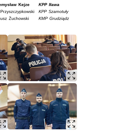
zemysław Kejze
KPP Iława
 Przyszczypkowski
KPP Szamotuły
iusz Żuchowski
KMP Grudziądz