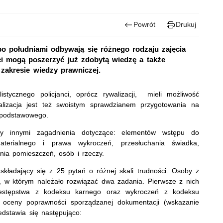
Powrót
Drukuj
o południami odbywają się różnego rodzaju zajęcia
ci mogą poszerzyć już zdobytą wiedzę a także
zakresie wiedzy prawniczej.
istycznego policjanci, oprócz rywalizacji, mieli możliwość
alizacja jest też swoistym sprawdzianem przygotowania na
 podstawowego.
zy innymi zagadnienia dotyczące: elementów wstępu do
terialnego i prawa wykroczeń, przesłuchania świadka,
nia pomieszczeń, osób i rzeczy.
składający się z 25 pytań o różnej skali trudności. Osoby z
, w którym należało rozwiązać dwa zadania. Pierwsze z nich
rzestępstwa z kodeksu karnego oraz wykroczeń z kodeksu
a oceny poprawności sporządzanej dokumentacji (wskazanie
edstawia się następująco: